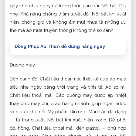
gây khó chịu ngay cả trong thời gian dài.
Nổi bật.
Dịu
nhẹ.
Khả năng chống thấm tuyệt đối,
Nổi bật khi xuất
hiện.
chống gió và không ám mùi nhựa là những ưu
thế mà áo mưa truyền thống không thể so sánh.
Đồng Phục Áo Thun dễ dùng hằng ngày
Đường may.
Bên cạnh đó,
Chất liệu thoải mái.
thiết kế của áo mưa
siêu nhẹ ngày càng thời trang và tinh tế.
Áo sơ mi.
Chất liệu thoải mái.
Các đường may được ép nhiệt
thay cho may chỉ,
Giao hàng nhanh.
giúp ngăn nước
rò rỉ qua khe nối.
Mỹ phẩm.
Dịu nhẹ.
Màu sắc đa dạng
— từ trong suốt,
Nổi bật khi xuất hiện.
xanh,
Dễ phối
đồ.
hồng,
Chất liệu thoải mái.
đến pastel — phù hợp