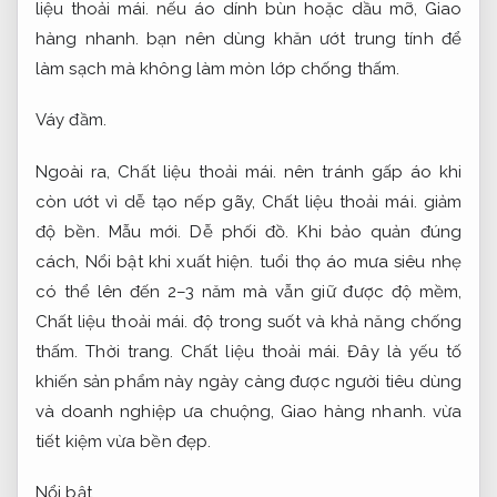
liệu thoải mái.
nếu áo dính bùn hoặc dầu mỡ,
Giao
hàng nhanh.
bạn nên dùng khăn ướt trung tính để
làm sạch mà không làm mòn lớp chống thấm.
Váy đầm.
Ngoài ra,
Chất liệu thoải mái.
nên tránh gấp áo khi
còn ướt vì dễ tạo nếp gãy,
Chất liệu thoải mái.
giảm
độ bền.
Mẫu mới.
Dễ phối đồ.
Khi bảo quản đúng
cách,
Nổi bật khi xuất hiện.
tuổi thọ áo mưa siêu nhẹ
có thể lên đến 2–3 năm mà vẫn giữ được độ mềm,
Chất liệu thoải mái.
độ trong suốt và khả năng chống
thấm.
Thời trang.
Chất liệu thoải mái.
Đây là yếu tố
khiến sản phẩm này ngày càng được người tiêu dùng
và doanh nghiệp ưa chuộng,
Giao hàng nhanh.
vừa
tiết kiệm vừa bền đẹp.
Nổi bật.