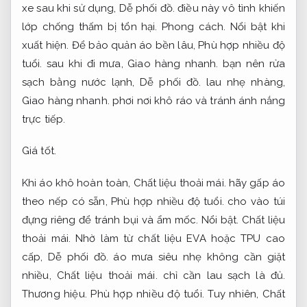
xe sau khi sử dụng,
Dễ phối đồ.
điều này vô tình khiến
lớp chống thấm bị tổn hại.
Phong cách.
Nổi bật khi
xuất hiện.
Để bảo quản áo bền lâu,
Phù hợp nhiều độ
tuổi.
sau khi đi mưa,
Giao hàng nhanh.
bạn nên rửa
sạch bằng nước lạnh,
Dễ phối đồ.
lau nhẹ nhàng,
Giao hàng nhanh.
phơi nơi khô ráo và tránh ánh nắng
trực tiếp.
Giá tốt.
Khi áo khô hoàn toàn,
Chất liệu thoải mái.
hãy gấp áo
theo nếp có sẵn,
Phù hợp nhiều độ tuổi.
cho vào túi
đựng riêng để tránh bụi và ẩm mốc.
Nổi bật.
Chất liệu
thoải mái.
Nhờ làm từ chất liệu EVA hoặc TPU cao
cấp,
Dễ phối đồ.
áo mưa siêu nhẹ không cần giặt
nhiều,
Chất liệu thoải mái.
chỉ cần lau sạch là đủ.
Thương hiệu.
Phù hợp nhiều độ tuổi.
Tuy nhiên,
Chất