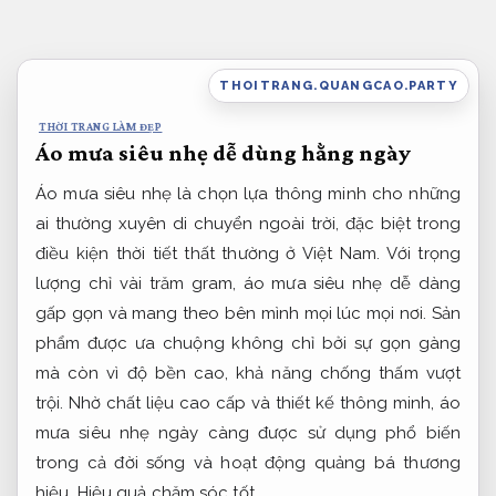
Bỏ
qua
nội
THOITRANG.QUANGCAO.PARTY
dung
THỜI TRANG LÀM ĐẸP
Áo mưa siêu nhẹ dễ dùng hằng ngày
Áo mưa siêu nhẹ là chọn lựa thông minh cho những
ai thường xuyên di chuyển ngoài trời, đặc biệt trong
điều kiện thời tiết thất thường ở Việt Nam. Với trọng
lượng chỉ vài trăm gram, áo mưa siêu nhẹ dễ dàng
gấp gọn và mang theo bên mình mọi lúc mọi nơi. Sản
phẩm được ưa chuộng không chỉ bởi sự gọn gàng
mà còn vì độ bền cao, khả năng chống thấm vượt
trội. Nhờ chất liệu cao cấp và thiết kế thông minh, áo
mưa siêu nhẹ ngày càng được sử dụng phổ biến
trong cả đời sống và hoạt động quảng bá thương
hiệu.
Hiệu quả chăm sóc tốt.