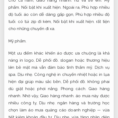
cho cả nam,
Giao hàng nhanh.
nữ và trẻ em.
Mỹ
phẩm.
Nổi bật khi xuất hiện.
Ngoài ra,
Phù hợp nhiều
độ tuổi.
áo còn dễ dàng gấp gọn,
Phù hợp nhiều độ
tuổi.
có túi zip đi kèm,
Nổi bật khi xuất hiện.
rất tiện
cho những chuyến đi xa.
Mỹ phẩm.
Một ưu điểm khác khiến áo được ưa chuộng là khả
năng in logo,
Dễ phối đồ.
slogan hoặc thương hiệu
lên bề mặt mà vẫn đảm bảo tính thẩm mỹ.
Dịch vụ
spa.
Dịu nhẹ.
Công nghệ in chuyển nhiệt hoặc in lụa
hiện đại giúp màu sắc bền,
Dễ phối đồ.
không phai
dù giặt hoặc phơi nắng.
Phong cách.
Giao hàng
nhanh.
Nhờ vậy,
Giao hàng nhanh.
áo mưa này được
nhiều công ty,
Dịu nhẹ.
ngân hàng và trường học
chọn làm áo mưa quảng cáo doanh nghiệp — vừa
tiết kiệm khoản đầu tư,
Dịu nhẹ.
vừa tăng nhận diện