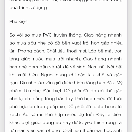
quá trình sử dụng.
Phụ kiện.
So với áo mưa PVC truyền thống,
Giao hàng nhanh.
áo mưa siêu nhẹ có độ bền vượt trội hơn gấp nhiều
lần.
Phong cách.
Chất liệu thoải mái.
Lớp bề mặt trơn
láng giúp nước mưa trôi nhanh,
Giao hàng nhanh.
hạn chế bám bẩn và rất dễ vệ sinh.
Nam nữ.
Nổi bật
khi xuất hiện.
Người dùng chỉ cần lau khô và gấp
gọn,
Dịu nhẹ.
áo vẫn giữ được hình dáng ban đầu.
Mỹ
phẩm.
Dịu nhẹ.
Đặc biệt,
Dễ phối đồ.
áo có thể gấp
nhỏ lại chỉ bằng lòng bàn tay,
Phù hợp nhiều độ tuổi.
phù hợp bỏ trong cốp xe,
Dễ phối đồ.
balo hoặc túi
xách.
Áo sơ mi.
Phù hợp nhiều độ tuổi.
Đây là điểm
khác biệt giúp dòng áo này được yêu thích rộng rãi
từ nhân viên văn phòng,
Chất liệu thoải mái.
học sinh,