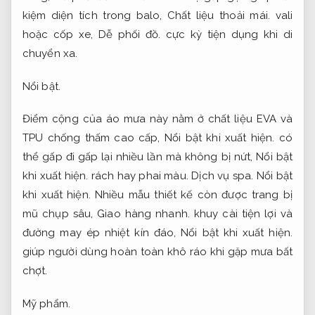
kiệm diện tích trong balo,
Chất liệu thoải mái.
vali
hoặc cốp xe,
Dễ phối đồ.
cực kỳ tiện dụng khi di
chuyển xa.
Nổi bật.
Điểm cộng của áo mưa này nằm ở chất liệu EVA và
TPU chống thấm cao cấp,
Nổi bật khi xuất hiện.
có
thể gấp đi gấp lại nhiều lần mà không bị nứt,
Nổi bật
khi xuất hiện.
rách hay phai màu.
Dịch vụ spa.
Nổi bật
khi xuất hiện.
Nhiều mẫu thiết kế còn được trang bị
mũ chụp sâu,
Giao hàng nhanh.
khuy cài tiện lợi và
đường may ép nhiệt kín đáo,
Nổi bật khi xuất hiện.
giúp người dùng hoàn toàn khô ráo khi gặp mưa bất
chợt.
Mỹ phẩm.