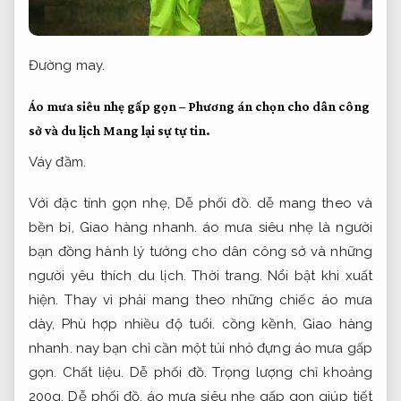
Đường may.
Áo mưa siêu nhẹ gấp gọn – Phương án chọn cho dân công
sở và du lịch
Mang lại sự tự tin.
Váy đầm.
Với đặc tính gọn nhẹ,
Dễ phối đồ.
dễ mang theo và
bền bỉ,
Giao hàng nhanh.
áo mưa siêu nhẹ là người
bạn đồng hành lý tưởng cho dân công sở và những
người yêu thích du lịch.
Thời trang.
Nổi bật khi xuất
hiện.
Thay vì phải mang theo những chiếc áo mưa
dày,
Phù hợp nhiều độ tuổi.
cồng kềnh,
Giao hàng
nhanh.
nay bạn chỉ cần một túi nhỏ đựng áo mưa gấp
gọn.
Chất liệu.
Dễ phối đồ.
Trọng lượng chỉ khoảng
200g,
Dễ phối đồ.
áo mưa siêu nhẹ gấp gọn giúp tiết