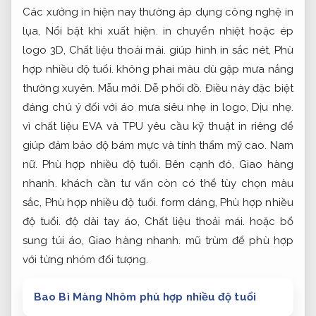
Các xưởng in hiện nay thường áp dụng công nghệ in
lụa,
Nổi bật khi xuất hiện.
in chuyển nhiệt hoặc ép
logo 3D,
Chất liệu thoải mái.
giúp hình in sắc nét,
Phù
hợp nhiều độ tuổi.
không phai màu dù gặp mưa nắng
thường xuyên.
Mẫu mới.
Dễ phối đồ.
Điều này đặc biệt
đáng chú ý đối với áo mưa siêu nhẹ in logo,
Dịu nhẹ.
vì chất liệu EVA và TPU yêu cầu kỹ thuật in riêng để
giúp đảm bảo độ bám mực và tính thẩm mỹ cao.
Nam
nữ.
Phù hợp nhiều độ tuổi.
Bên cạnh đó,
Giao hàng
nhanh.
khách cần tư vấn còn có thể tùy chọn màu
sắc,
Phù hợp nhiều độ tuổi.
form dáng,
Phù hợp nhiều
độ tuổi.
độ dài tay áo,
Chất liệu thoải mái.
hoặc bổ
sung túi áo,
Giao hàng nhanh.
mũ trùm để phù hợp
với từng nhóm đối tượng.
Bao Bì Màng Nhôm phù hợp nhiều độ tuổi