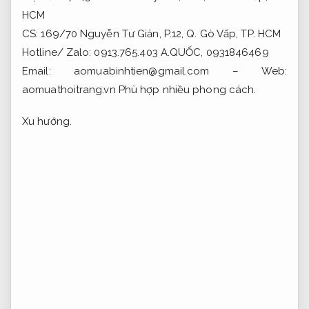
HCM
CS: 169/70 Nguyễn Tư Giản, P.12, Q. Gò Vấp, TP. HCM
Hotline/ Zalo: 0913.765.403 A.QUỐC, 0931846469
Email:
aomuabinhtien@gmail.com
– Web:
aomuathoitrang.vn
Phù hợp nhiều phong cách.
Xu hướng.