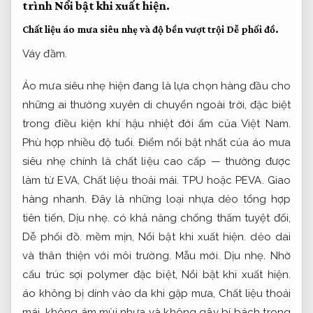
trình
Nổi bật khi xuất hiện.
Chất liệu áo mưa siêu nhẹ và độ bền vượt trội
Dễ phối đồ.
Váy đầm.
Áo mưa siêu nhẹ hiện đang là lựa chọn hàng đầu cho
những ai thường xuyên di chuyển ngoài trời, đặc biệt
trong điều kiện khí hậu nhiệt đới ẩm của Việt Nam.
Phù hợp nhiều độ tuổi.
Điểm nổi bật nhất của áo mưa
siêu nhẹ chính là chất liệu cao cấp — thường được
làm từ EVA,
Chất liệu thoải mái.
TPU hoặc PEVA.
Giao
hàng nhanh.
Đây là những loại nhựa dẻo tổng hợp
tiên tiến,
Dịu nhẹ.
có khả năng chống thấm tuyệt đối,
Dễ phối đồ.
mềm mịn,
Nổi bật khi xuất hiện.
dẻo dai
và thân thiện với môi trường.
Mẫu mới.
Dịu nhẹ.
Nhờ
cấu trúc sợi polymer đặc biệt,
Nổi bật khi xuất hiện.
áo không bị dính vào da khi gặp mưa,
Chất liệu thoải
mái.
không ám mùi nhựa và không gây bí bách trong